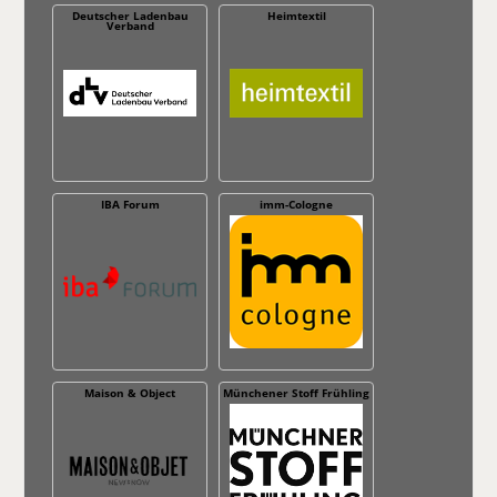
Deutscher Ladenbau
Heimtextil
Verband
IBA Forum
imm-Cologne
Maison & Object
Münchener Stoff Frühling