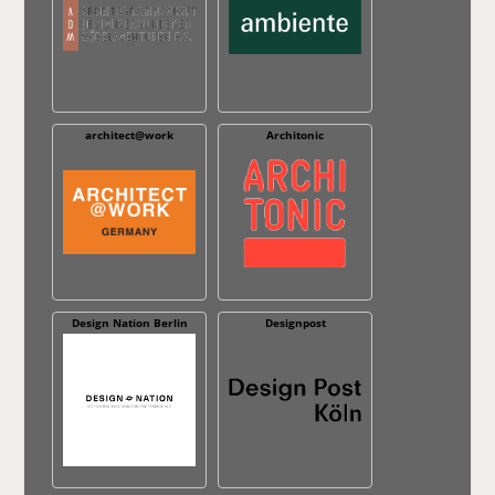
architect@work
Architonic
Design Nation Berlin
Designpost