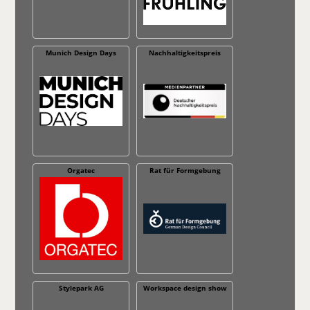
Munich Design Days
Nachhaltig­keitspreis
Orgatec
Rat für Formgebung
Stylepark AG
Workspace design show