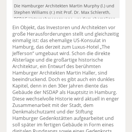
Die Hamburger Architekten Martin Murphy (l.) und
Stephen Williams (r.) mit Prof. Dr. Max Schlereth,
DERAG Unternehmensgruppe, vor dem ehemaligen
US-Konsulat, das derzeit zum Luxus-Hotel „The
Ein Objekt, das Investoren und Architekten vor
Jefferson“ umgebaut wird.
große Herausforderungen stellt und gleichzeitig
einmalig ist: das ehemalige US-Konsulat in
Hamburg, das derzeit zum Luxus-Hotel „The
Jefferson“ umgebaut wird. Schon die direkte
Alsterlage und die großartige historische
Architektur, ein Entwurf des berühmten
Hamburger Architekten Martin Haller, sind
beeindruckend. Doch es gibt auch ein dunkles
Kapitel, denn in den 30er Jahren diente das
Gebäude der NSDAP als Hauptsitz in Hamburg.
Diese wechselvolle Historie wird aktuell in enger
Zusammenarbeit mit der Stadt, dem
Denkmalschutzamt und der Stiftung
Hamburger Gedenkstätten aufgearbeitet und
soll später im fertigen Gebäude in Form eines
digitalen Rundgangs sowie eines Gedenkorts