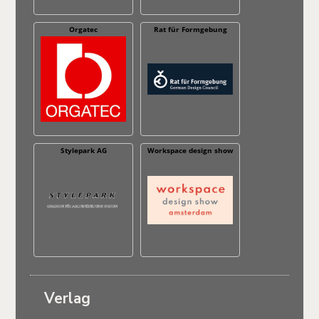
Orgatec
Rat für Formgebung
Stylepark AG
Workspace design show
Verlag