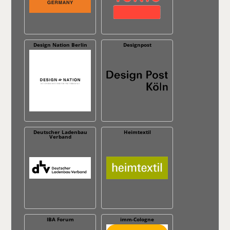
Design Nation Berlin
Designpost
Deutscher Ladenbau
Heimtextil
Verband
IBA Forum
imm-Cologne