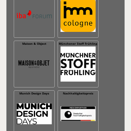
Maison & Object
Münchener Stoff Frühling
Munich Design Days
Nachhaltig­keitspreis