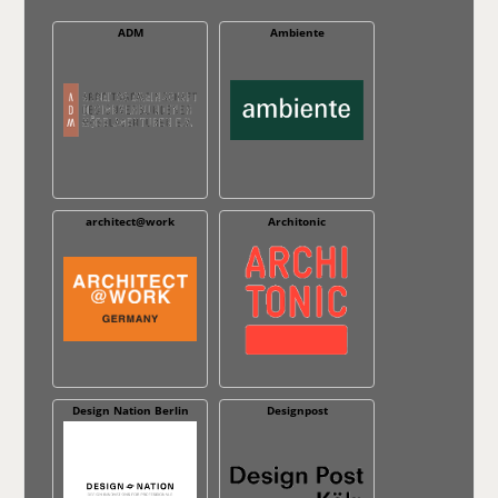
ADM
Ambiente
architect@work
Architonic
Design Nation Berlin
Designpost