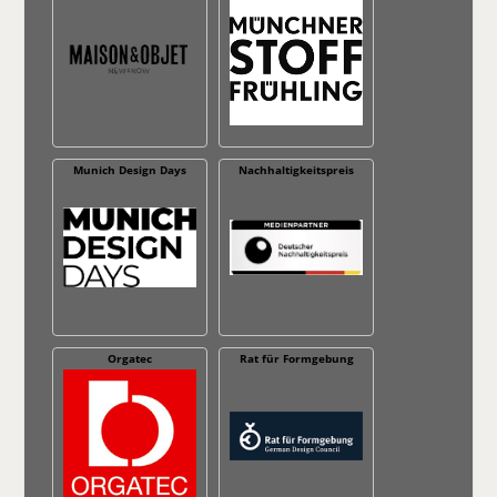
Munich Design Days
Nachhaltig­keitspreis
Orgatec
Rat für Formgebung