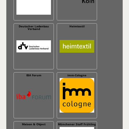
Deutscher Ladenbau
Heimtextil
Verband
IBA Forum
imm-Cologne
Maison & Object
Münchener Stoff Frühling