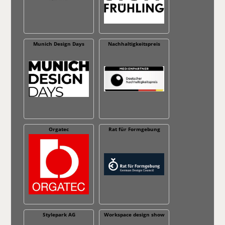
Munich Design Days
Nachhaltig­keitspreis
Orgatec
Rat für Formgebung
Stylepark AG
Workspace design show