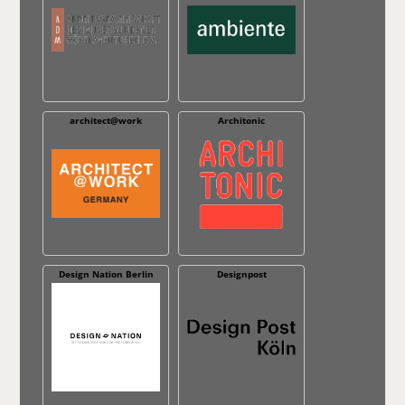
architect@work
Architonic
Design Nation Berlin
Designpost