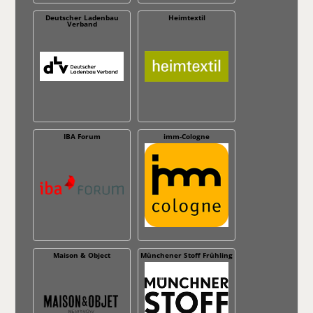
Deutscher Ladenbau
Heimtextil
Verband
IBA Forum
imm-Cologne
Maison & Object
Münchener Stoff Frühling