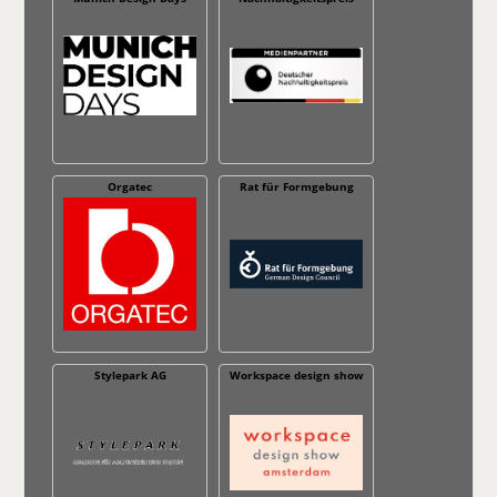
Orgatec
Rat für Formgebung
Stylepark AG
Workspace design show