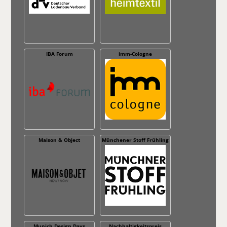
IBA Forum
imm-Cologne
Maison & Object
Münchener Stoff Frühling
Munich Design Days
Nachhaltig­keitspreis