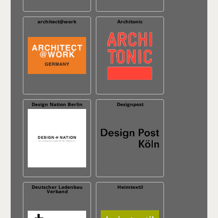
architect@work
Architonic
Design Nation Berlin
Designpost
Deutscher Ladenbau
Heimtextil
Verband