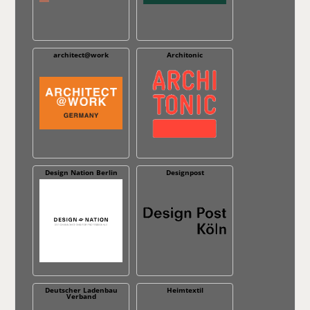
architect@work
Architonic
Design Nation Berlin
Designpost
Deutscher Ladenbau
Heimtextil
Verband