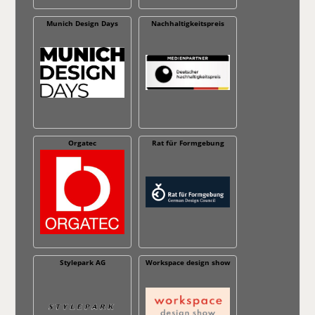
Munich Design Days
Nachhaltig­keitspreis
Orgatec
Rat für Formgebung
Stylepark AG
Workspace design show