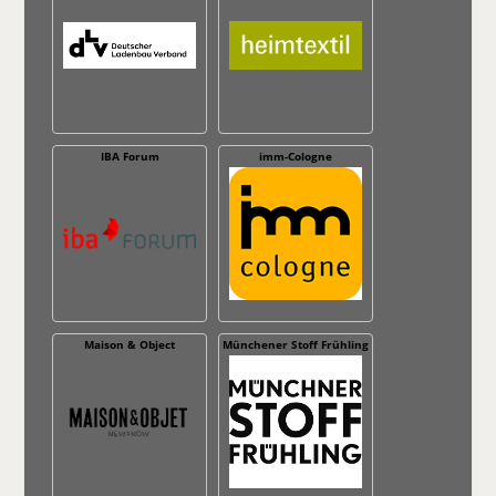
IBA Forum
imm-Cologne
Maison & Object
Münchener Stoff Frühling